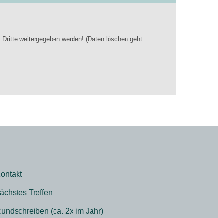
 Dritte weitergegeben werden! (Daten löschen geht
ontakt
ächstes Treffen
undschreiben (ca. 2x im Jahr)