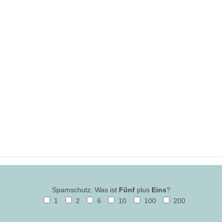
Spamschutz: Was ist
Fünf
plus
Eins
?
1
2
6
10
100
200