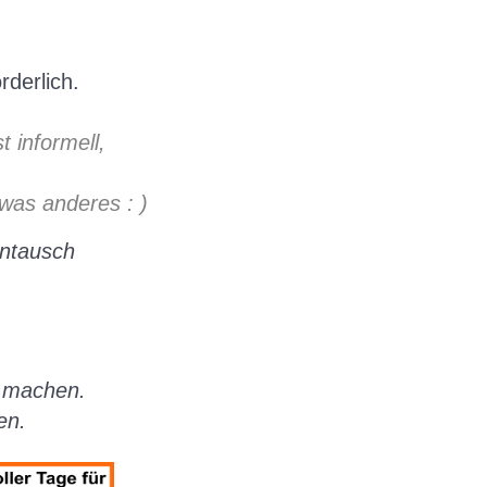
rderlich.
 informell,
was anderes : )
entausch
u machen.
en.