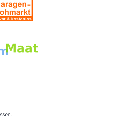
ssen.
__________