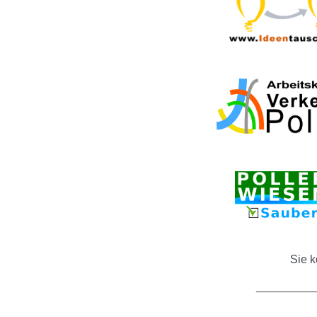
Sie 
_________