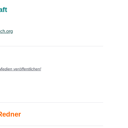
aft
ch.org
Medien veröffentlichen!
Redner