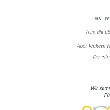
Das Tref
(Um die üb
Aber
leckere 
Die inf
Wir samm
Fü