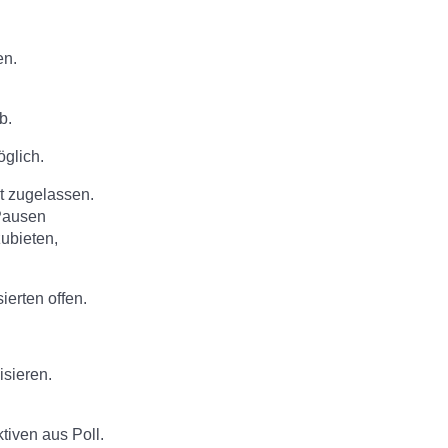
en.
b.
glich.
ht zugelassen.
 Pausen
ubieten,
sierten offen.
isieren.
tiven aus Poll.