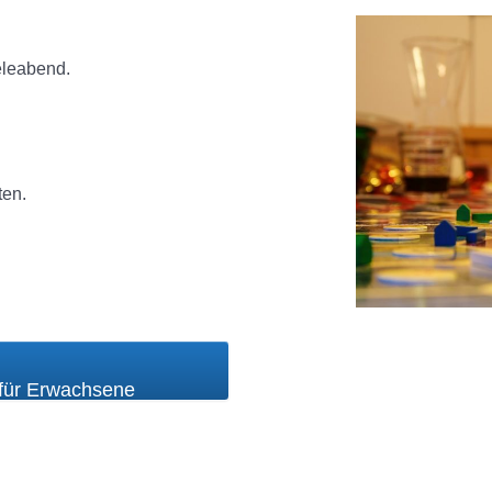
eleabend.
ten.
für Erwachsene