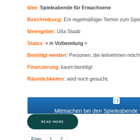
Idee:
Spieleabende für Erwachsene
Beschreibung:
Ein regelmäßiger Termin zum Spi
Ideengeber:
Ulla Staab
Status:
< in Vorbereitung >
Benötigt werden:
Personen, die teilnehmen möch
Finanzierung
:
kaum benötigt
Räumlichkeiten:
wird noch gesucht.
Mitmachen bei den Spieleabende 
READ MORE
Prev
1
2