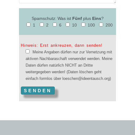
Spamschutz: Was ist
Fünf
plus
Eins
?
1
2
6
10
100
200
Hinweis: Erst ankreuzen, dann senden!
Meine Angaben dürfen nur zur Vernetzung mit
aktiven Nachbaraschaft verwendet werden. Meine
Daten dürfen natürlich NICHT an Dritte
weitergegeben werden! (Daten löschen geht
einfach formlos über loeschen@ideentausch.org)